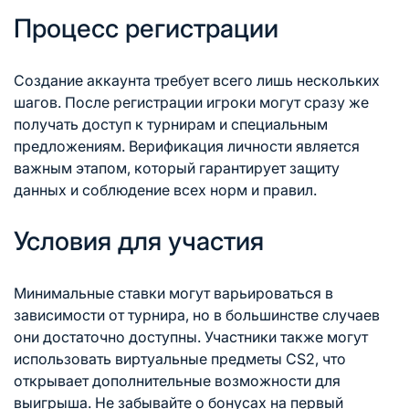
Процесс регистрации
Создание аккаунта требует всего лишь нескольких
шагов. После регистрации игроки могут сразу же
получать доступ к турнирам и специальным
предложениям. Верификация личности является
важным этапом, который гарантирует защиту
данных и соблюдение всех норм и правил.
Условия для участия
Минимальные ставки могут варьироваться в
зависимости от турнира, но в большинстве случаев
они достаточно доступны. Участники также могут
использовать виртуальные предметы CS2, что
открывает дополнительные возможности для
выигрыша. Не забывайте о бонусах на первый