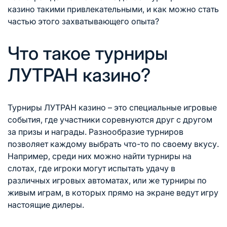
казино такими привлекательными, и как можно стать
частью этого захватывающего опыта?
Что такое турниры
ЛУТРАН казино?
Турниры ЛУТРАН казино – это специальные игровые
события, где участники соревнуются друг с другом
за призы и награды. Разнообразие турниров
позволяет каждому выбрать что-то по своему вкусу.
Например, среди них можно найти турниры на
слотах, где игроки могут испытать удачу в
различных игровых автоматах, или же турниры по
живым играм, в которых прямо на экране ведут игру
настоящие дилеры.