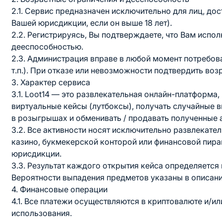
2.1. Сервис предназначен исключительно для лиц, дос
Вашей юрисдикции, если он выше 18 лет).
2.2. Регистрируясь, Вы подтверждаете, что Вам испол
дееспособностью.
2.3. Администрация вправе в любой момент потребова
т.п.). При отказе или невозможности подтвердить воз
3. Характер сервиса
3.1. Loot14 — это развлекательная онлайн-платформ
виртуальные кейсы (лутбоксы), получать случайные 
в розыгрышах и обменивать / продавать полученные 
3.2. Все активности носят исключительно развлекател
казино, букмекерской конторой или финансовой пир
юрисдикции.
3.3. Результат каждого открытия кейса определяется 
Вероятности выпадения предметов указаны в описани
4. Финансовые операции
4.1. Все платежи осуществляются в криптовалюте и/
использования.