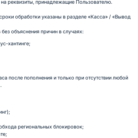
 на реквизиты, принадлежащие Пользователю.
сроки обработки указаны в разделе «Касса» / «Вывод
Азартные платформы
Опубликовано
Взломай удачу с LOOTRUN и
в
 без объяснения причин в случаях:
запускай азартные игры для
ус-хантинге;
мгновенных выигрышей!
5 марта, 2026
Дата
записи
аса после пополнения и только при отсутствии любой
.
нг);
 обхода региональных блокировок;
те;